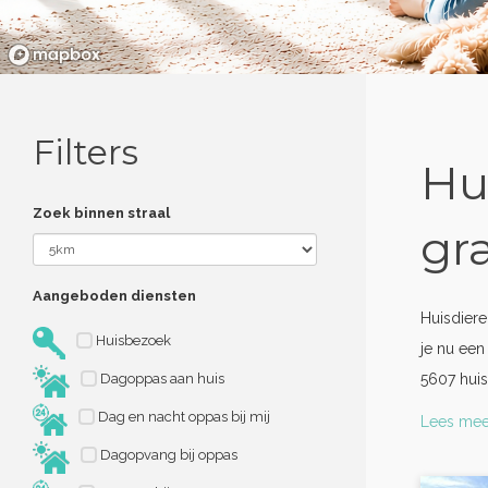
Filters
Hu
Zoek binnen straal
gr
Aangeboden diensten
Huisdier
Huisbezoek
je nu een
Dagoppas aan huis
5607 huis
Dag en nacht oppas bij mij
Lees mee
Dagopvang bij oppas