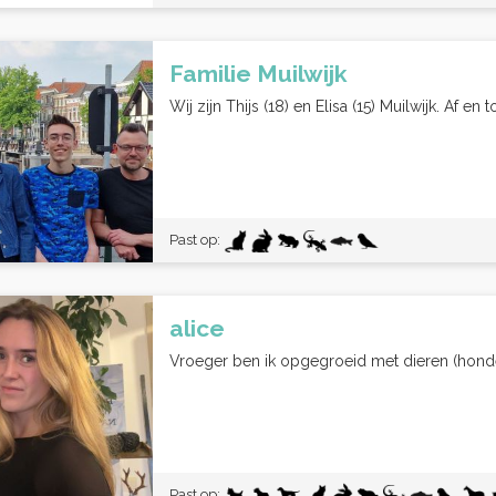
Familie Muilwijk
Wij zijn Thijs (18) en Elisa (15) Muilwijk. Af e
Past op:
alice
Vroeger ben ik opgegroeid met dieren (honden
Past op: