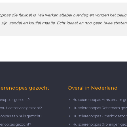
ppas die flexibel is. Wij werken allebei overdag en vonden het zielig 
 zijn wandel en knuffel maatje. Echt ideaal
en nog geen twee straten 
ierenoppas gezocht
Overal in Nederland
noppas gezocht?
Huisdierenoppas Amsterdam ge
nuitlaatservice gezocht?
Huisdierenoppas Rotterdam gez
noppas aan huis gezocht?
Huisdierenoppas Utrecht gezoc
nenoppas gezocht?
Huisdierenoppas Groningen gez