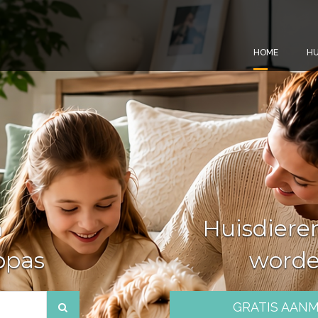
HOME
HU
n
Huisdiere
ppas
word
GRATIS AAN