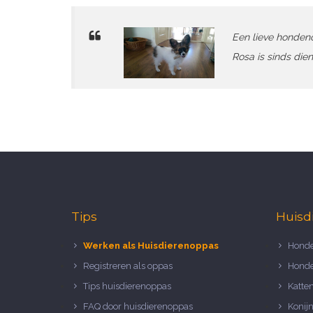
Een lieve hondeno
Rosa is sinds dien
Tips
Huisd
Werken als Huisdierenoppas
Honde
Registreren als oppas
Honde
Tips huisdierenoppas
Katte
FAQ door huisdierenoppas
Konij