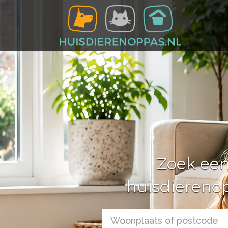
Zoek ee
huisdiereno