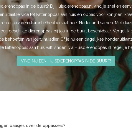
dierenoppas in de buurt? Bij Huisdierenoppas.nl vind je snel en een
uitlaatservice tot kattenoppas aan huis en oppas voor konijnen, knaag
aren en ervaren dierenliefhebbers uit heel Nederland samen. Met dui
d een geschikte dierenoppas bij jou in de buurt beschikbaar. Vergelijk 
e behoeften van jouw huisdier. Of je nu een dagelijkse hondenuitlaats
le kattenoppas aan huis wilt vinden: via Huisdierenoppas.nl regel je he
VIND NU EEN HUISDIERENOPPAS IN DE BUURT!
gen baasjes over de oppassers?