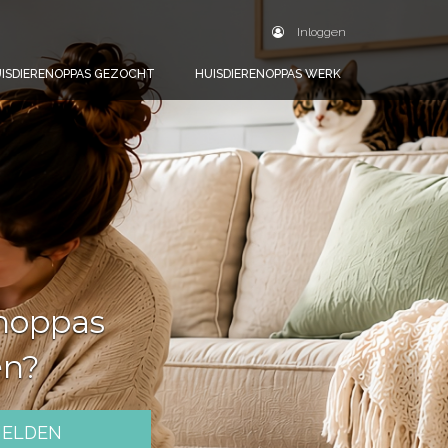
Inloggen
ISDIERENOPPAS GEZOCHT
HUISDIERENOPPAS WERK
noppas
en?
MELDEN