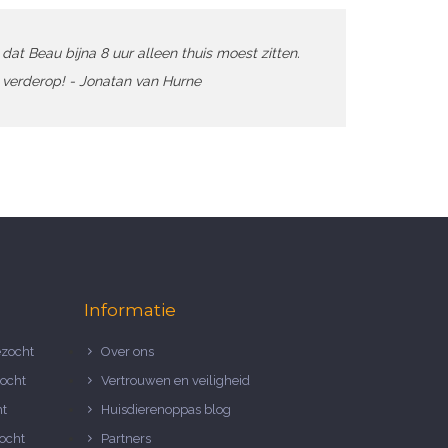
dat Beau bijna 8 uur alleen thuis moest zitten.
verderop! - Jonatan van Hurne
Informatie
zocht
Over ons
ocht
Vertrouwen en veiligheid
ht
Huisdierenoppas blog
ocht
Partners