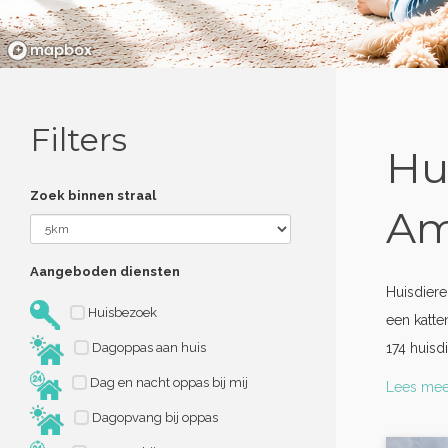
Filters
Hu
Zoek binnen straal
Am
Aangeboden diensten
Huisdier
Huisbezoek
een katte
Dagoppas aan huis
174 huis
Dag en nacht oppas bij mij
Lees mee
Dagopvang bij oppas