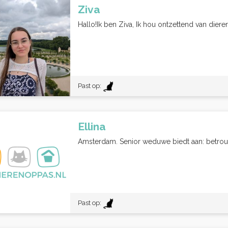
Ziva
Hallo!Ik ben Ziva, Ik hou ontzettend van dieren
Past op:
Ellina
Amsterdam. Senior weduwe biedt aan: betrouw
Past op: