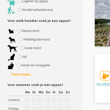
Logeren bij oppas
Hondenuitlaatservice
Voor welk huisdier zoek je een oppas?
Kleine Hond
Middelgrote Hond
Grote Hond
Kat
Konijn en Knaagdier
Toon meer...
Voor wanneer zoek je een oppas?
Ma
Di
Wo
Do
Vr
Za
Zo
Ochtend
Middag