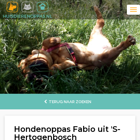
TERUG NAAR ZOEKEN
Hondenoppas Fabio uit 'S-
Hertogenbosch