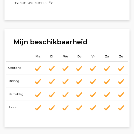
maken we kennis! 🐾
Mijn beschikbaarheid
Ma
Di
Wo
Do
Vr
Za
Zo
Ochtend
Middag
Namiddag
Avond