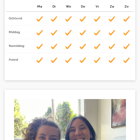
Ma
Di
Wo
Do
Vr
Za
Zo
Ochtend
Middag
Namiddag
Avond