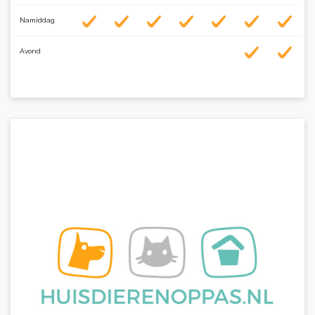
Namiddag
Avond