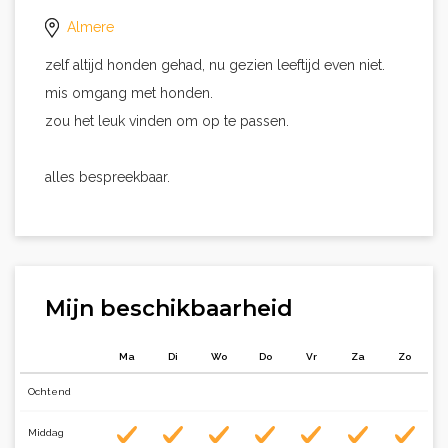
Almere
zelf altijd honden gehad, nu gezien leeftijd even niet.
mis omgang met honden.
zou het leuk vinden om op te passen.
alles bespreekbaar.
Mijn beschikbaarheid
Ma
Di
Wo
Do
Vr
Za
Zo
Ochtend
Middag