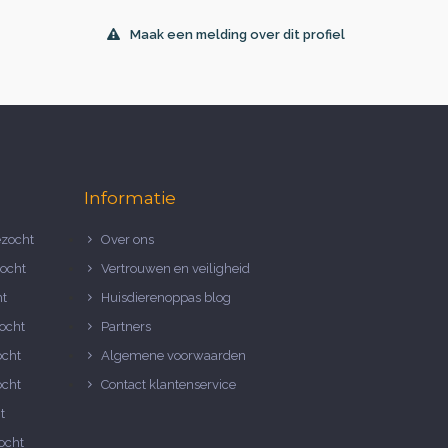
Maak een melding over dit profiel
Informatie
zocht
Over ons
ocht
Vertrouwen en veiligheid
ht
Huisdierenoppas blog
ocht
Partners
ocht
Algemene voorwaarden
ocht
Contact klantenservice
t
ocht