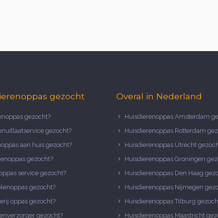
ierenoppas gezocht
Overal in Nederland
noppas gezocht?
Huisdierenoppas Amsterdam ge
nuitlaatservice gezocht?
Huisdierenoppas Rotterdam gez
noppas aan huis gezocht?
Huisdierenoppas Utrecht gezoc
nenoppas gezocht?
Huisdierenoppas Groningen gez
oppas service gezocht?
Huisdierenoppas Den Haag gez
elenoppas gezocht?
Huisdierenoppas Nijmegen gez
erij oppas gezocht?
Huisdierenoppas Tilburg gezoch
enverzorger gezocht?
Huisdierenoppas Maastricht gez