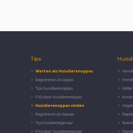
Tips
Huisd
Werken als Huisdierenoppas
Honde
Registreren als oppas
Honde
Tips huisdierenoppas
Katte
FAQ door huisdierenoppas
Konij
Huisdierenoppas vinden
Vogel
Registreren als baasje
Repti
Tips huisdiereigenaar
Boerd
FAQ door huisdiereigenaar
Paard