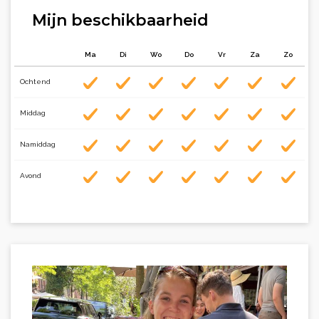
Mijn beschikbaarheid
Ma
Di
Wo
Do
Vr
Za
Zo
Ochtend
Middag
Namiddag
Avond