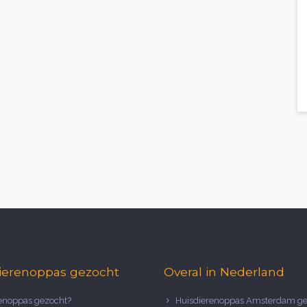
ierenoppas gezocht
Overal in Nederland
noppas gezocht?
Huisdierenoppas Amsterdam ge