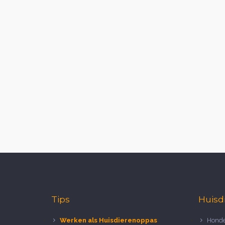
Tips
Huisd
Werken als Huisdierenoppas
Honde