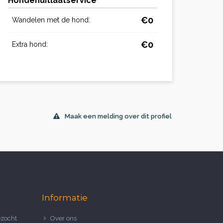
Hondenuitlaatservice
€0
Wandelen met de hond:
€0
Extra hond:
Maak een melding over dit profiel
Informatie
zocht
Over ons