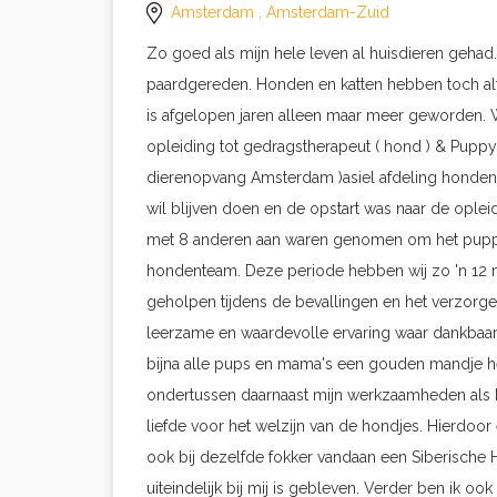
Amsterdam
, Amsterdam-Zuid
Zo goed als mijn hele leven al huisdieren gehad. 
paardgereden. Honden en katten hebben toch altij
is afgelopen jaren alleen maar meer geworden. Wat
opleiding tot gedragstherapeut ( hond ) & Puppycoa
dierenopvang Amsterdam )asiel afdeling honden
wil blijven doen en de opstart was naar de oplei
met 8 anderen aan waren genomen om het puppy
hondenteam. Deze periode hebben wij zo 'n 12 
geholpen tijdens de bevallingen en het verzorg
leerzame en waardevolle ervaring waar dankbaar
bijna alle pups en mama's een gouden mandje he
ondertussen daarnaast mijn werkzaamheden als h
liefde voor het welzijn van de hondjes. Hierdoo
ook bij dezelfde fokker vandaan een Siberische
uiteindelijk bij mij is gebleven. Verder ben ik 