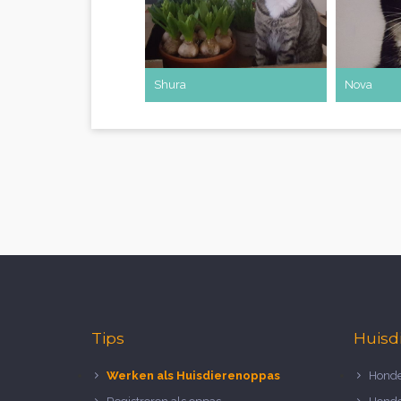
Shura
Nova
Tips
Huisd
Werken als Huisdierenoppas
Honde