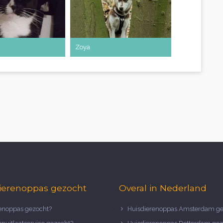
Zoya
ierenoppas gezocht
Overal in Nederland
noppas gezocht?
Huisdierenoppas Amsterdam ge