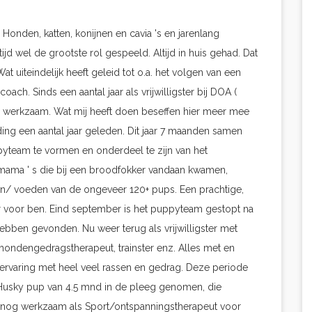
Honden, katten, konijnen en cavia 's en jarenlang
d wel de grootste rol gespeeld. Altijd in huis gehad. Dat
 uiteindelijk heeft geleid tot o.a. het volgen van een
ch. Sinds een aantal jaar als vrijwilligster bij DOA (
 werkzaam. Wat mij heeft doen beseffen hier meer mee
ding een aantal jaar geleden. Dit jaar 7 maanden samen
team te vormen en onderdeel te zijn van het
mama ' s die bij een broodfokker vandaan kwamen,
en/ voeden van de ongeveer 120+ pups. Een prachtige,
 voor ben. Eind september is het puppyteam gestopt na
bben gevonden. Nu weer terug als vrijwilligster met
ondengedragstherapeut, trainster enz. Alles met en
r ervaring met heel veel rassen en gedrag. Deze periode
 Husky pup van 4.5 mnd in de pleeg genomen, die
ook nog werkzaam als Sport/ontspanningstherapeut voor