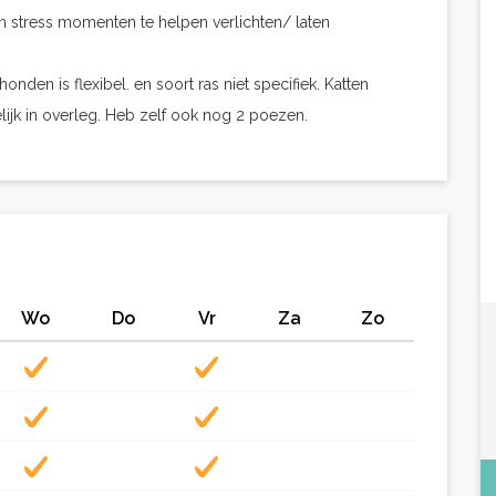
 stress momenten te helpen verlichten/ laten
den is flexibel. en soort ras niet specifiek. Katten
lijk in overleg. Heb zelf ook nog 2 poezen.
Wo
Do
Vr
Za
Zo