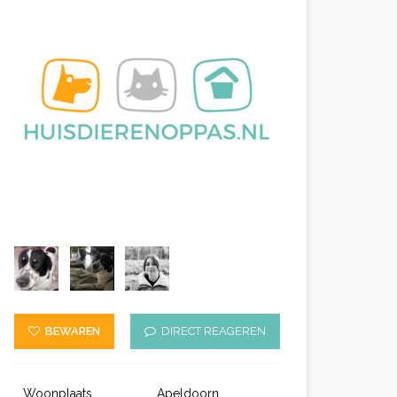
BEWAREN
DIRECT REAGEREN
Woonplaats
Apeldoorn