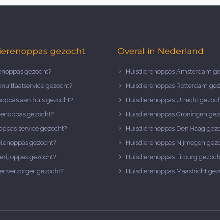
ierenoppas gezocht
Overal in Nederland
noppas gezocht?
Huisdierenoppas Amsterdam ge
nuitlaatservice gezocht?
Huisdierenoppas Rotterdam gez
noppas aan huis gezocht?
Huisdierenoppas Utrecht gezoc
nenoppas gezocht?
Huisdierenoppas Groningen gez
oppas service gezocht?
Huisdierenoppas Den Haag gez
elenoppas gezocht?
Huisdierenoppas Nijmegen gez
erij oppas gezocht?
Huisdierenoppas Tilburg gezoch
enverzorger gezocht?
Huisdierenoppas Maastricht gez