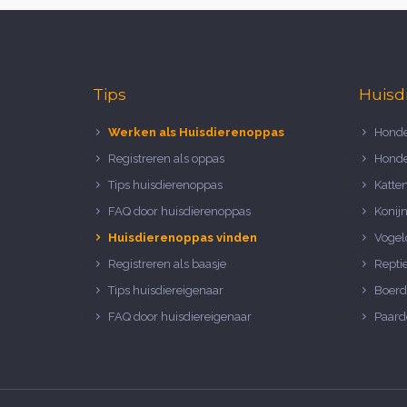
Tips
Huisd
Werken als Huisdierenoppas
Honde
Registreren als oppas
Honde
Tips huisdierenoppas
Katte
FAQ door huisdierenoppas
Konij
Huisdierenoppas vinden
Vogel
Registreren als baasje
Repti
Tips huisdiereigenaar
Boerd
FAQ door huisdiereigenaar
Paard