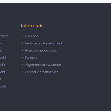
Informatie
zocht
Over ons
ocht
Vertrouwen en veiligheid
ht
Huisdierenoppas blog
ocht
Partners
ocht
Algemene voorwaarden
ocht
Contact klantenservice
t
ocht