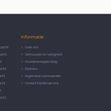
Informatie
zocht
Over ons
ocht
Vertrouwen en veiligheid
ht
Huisdierenoppas blog
ocht
Partners
ocht
Algemene voorwaarden
ocht
Contact klantenservice
t
ocht