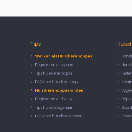
Tips
Huisd
Werken als Huisdierenoppas
Honde
Registreren als oppas
Honde
Tips huisdierenoppas
Katte
FAQ door huisdierenoppas
Konij
Huisdierenoppas vinden
Vogel
Registreren als baasje
Repti
Tips huisdiereigenaar
Boerd
FAQ door huisdiereigenaar
Paard