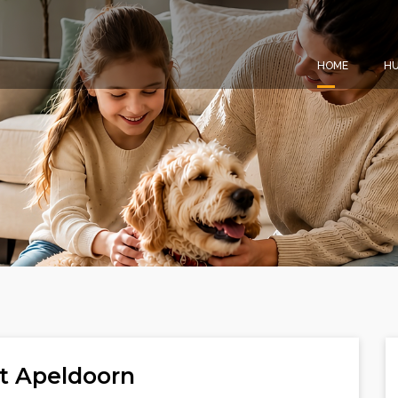
HOME
HU
it Apeldoorn