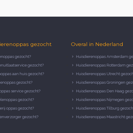
ierenoppas gezocht
Overal in Nederland
noppas gezocht?
Huisdierenoppas Amsterdam ge
nuitlaatservice gezocht?
Huisdierenoppas Rotterdam gez
noppas aan huis gezocht?
Huisdierenoppas Utrecht gezoc
nenoppas gezocht?
Huisdierenoppas Groningen gez
oppas service gezocht?
Huisdierenoppas Den Haag gez
elenoppas gezocht?
Huisdierenoppas Nijmegen gez
erij oppas gezocht?
Huisdierenoppas Tilburg gezoch
enverzorger gezocht?
Huisdierenoppas Maastricht gez