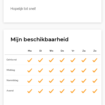
Hopelijk tot snel!
Mijn beschikbaarheid
Ma
Di
Wo
Do
Vr
Za
Zo
Ochtend
Middag
Namiddag
Avond