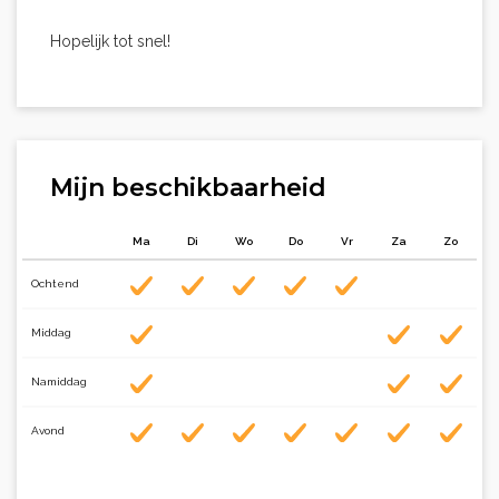
Hopelijk tot snel!
Mijn beschikbaarheid
Ma
Di
Wo
Do
Vr
Za
Zo
Ochtend
Middag
Namiddag
Avond