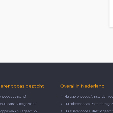
ierenoppas gezocht
Overal in Nederland
noppas gezocht?
Huisdierenoppas Amsterdam ge
nuitlaatservice gezocht?
Huisdierenoppas Rotterdam gez
noppas aan huis gezocht?
Huisdierenoppas Utrecht gezoc