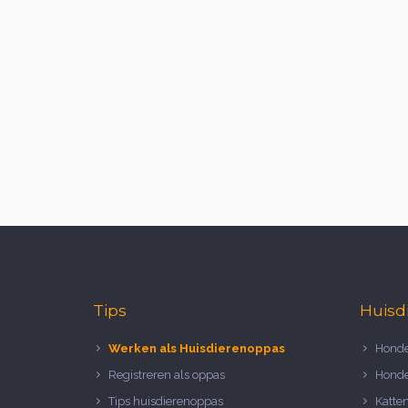
Tips
Huisd
Werken als Huisdierenoppas
Honde
Registreren als oppas
Honde
Tips huisdierenoppas
Katte