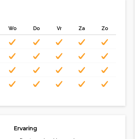
Wo
Do
Vr
Za
Zo
Ervaring