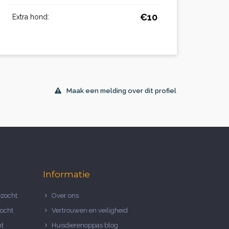
€10
Extra hond:
Maak een melding over dit profiel
Informatie
zocht
Over ons
ocht
Vertrouwen en veiligheid
ht
Huisdierenoppas blog