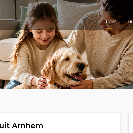
HOME
HU
 uit Arnhem