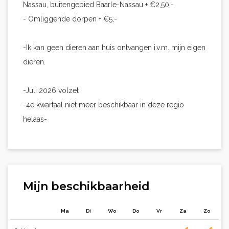
Nassau, buitengebied Baarle-Nassau + €2,50,-
- Omliggende dorpen + €5,-
-Ik kan geen dieren aan huis ontvangen i.v.m. mijn eigen
dieren.
-Juli 2026 volzet
-4e kwartaal niet meer beschikbaar in deze regio
helaas-
Mijn beschikbaarheid
Ma
Di
Wo
Do
Vr
Za
Zo