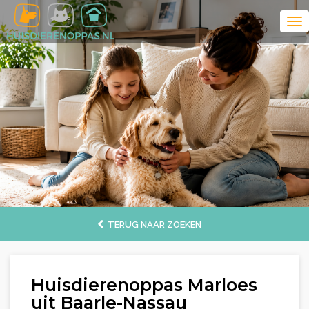
TERUG NAAR ZOEKEN
Huisdierenoppas Marloes
uit Baarle-Nassau