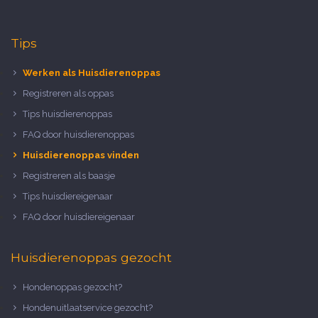
Tips
Werken als Huisdierenoppas
Registreren als oppas
Tips huisdierenoppas
FAQ door huisdierenoppas
Huisdierenoppas vinden
Registreren als baasje
Tips huisdiereigenaar
FAQ door huisdiereigenaar
Huisdierenoppas gezocht
Hondenoppas gezocht?
Hondenuitlaatservice gezocht?