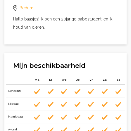
Bedum
Hallo baasjes! Ik ben een 20jarige pabostudent, en ik
houd van dieren.
Mijn beschikbaarheid
Ma
Di
Wo
Do
Vr
Za
Zo
Ochtend
Middag
Namiddag
Avond