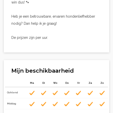
win dus! 🐾
Heb je een betrouwbare, ervaren hondenliefhebber
nodig? Dan help ik je graag!
De prijzen zijn per uur.
Mijn beschikbaarheid
Ma
Di
Wo
Do
Vr
Za
Zo
Ochtend
Middag