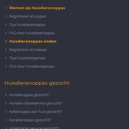
Werken als Huisdierenoppas
Registreren als oppas
Tips huisdierenoppas
FAQ door huisdierenoppas
Huisdierenoppas vinden
Registreren als baasje
Tips huisdiereigenaar
FAQ door huisdiereigenaar
Huisdierenoppas gezocht
Hondenoppas gezocht?
Hondenuitlaatservice gezocht?
Kattenoppas aan huis gezocht?
Konijnenoppas gezocht?
Vogeloppas service gezocht?