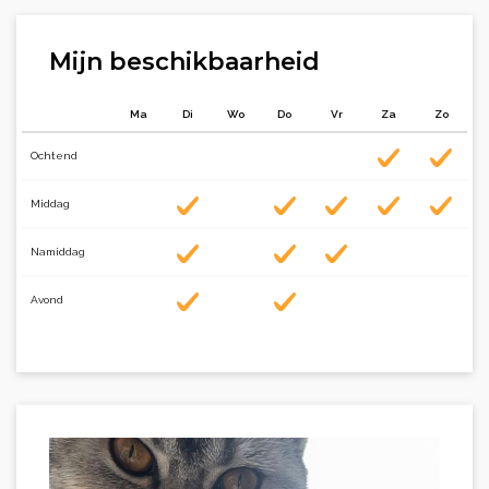
Mijn beschikbaarheid
Ma
Di
Wo
Do
Vr
Za
Zo
Ochtend
Middag
Namiddag
Avond