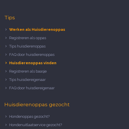
Tips
Werken als Huisdierenoppas
Registreren als oppas
Tips huisdierenoppas
FAQ door huisdierenoppas
Huisdierenoppas vinden
Registreren als baasje
Tips huisdiereigenaar
FAQ door huisdiereigenaar
Huisdierenoppas gezocht
Hondenoppas gezocht?
Hondenuitlaatservice gezocht?