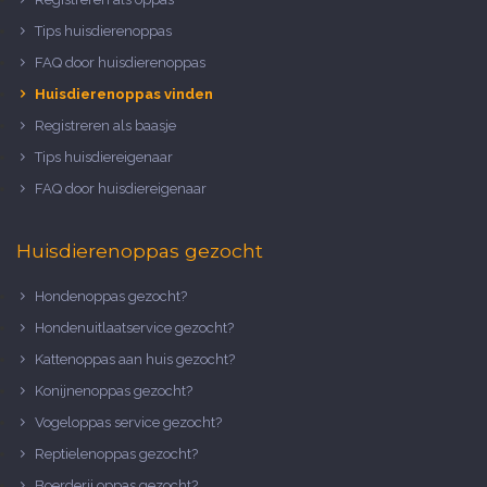
Tips huisdierenoppas
FAQ door huisdierenoppas
Huisdierenoppas vinden
Registreren als baasje
Tips huisdiereigenaar
FAQ door huisdiereigenaar
Huisdierenoppas gezocht
Hondenoppas gezocht?
Hondenuitlaatservice gezocht?
Kattenoppas aan huis gezocht?
Konijnenoppas gezocht?
Vogeloppas service gezocht?
Reptielenoppas gezocht?
Boerderij oppas gezocht?