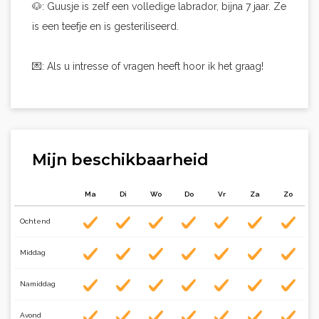
🐶: Guusje is zelf een volledige labrador, bijna 7 jaar. Ze
is een teefje en is gesteriliseerd.
💌: Als u intresse of vragen heeft hoor ik het graag!
Mijn beschikbaarheid
Ma
Di
Wo
Do
Vr
Za
Zo
Ochtend
Middag
Namiddag
Avond