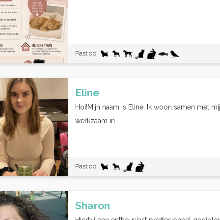
Past op:
Eline
Hoi!Mijn naam is Eline. Ik woon samen met mi
werkzaam in...
Past op:
Sharon