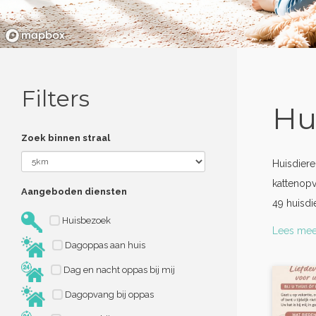
Filters
Hu
Zoek binnen straal
Huisdiere
kattenopv
Aangeboden diensten
49 huisdi
Huisbezoek
Lees mee
Dagoppas aan huis
Dag en nacht oppas bij mij
Dagopvang bij oppas