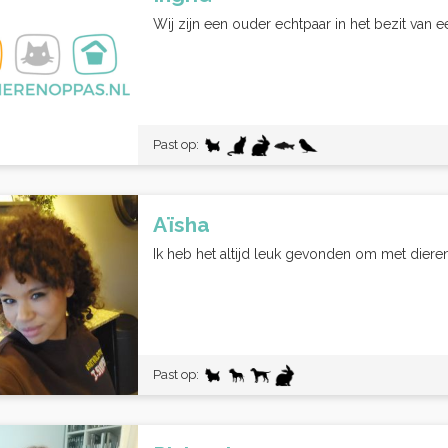
Wij zijn een ouder echtpaar in het bezit van e
Past op:
Aïsha
Ik heb het altijd leuk gevonden om met dieren t
Past op: