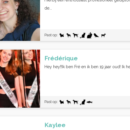
Hierbij een enthousiast proffesioneel gediplo
de...
Past op:
Frédérique
Hey hey!!Ik ben Fré en ik ben 19 jaar oud! Ik 
Past op:
Kaylee