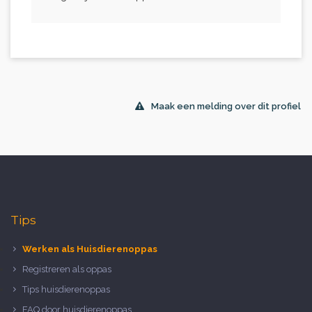
Maak een melding over dit profiel
Tips
Werken als Huisdierenoppas
Registreren als oppas
Tips huisdierenoppas
FAQ door huisdierenoppas