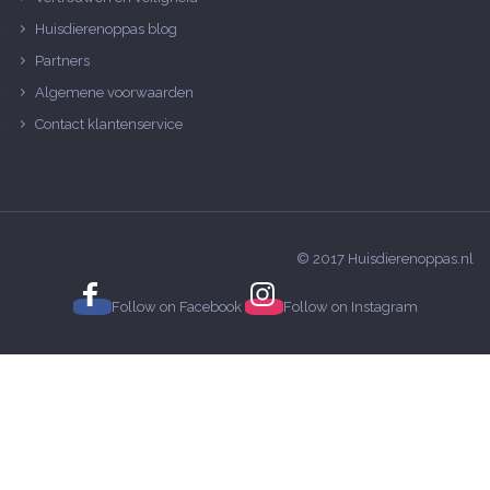
Huisdierenoppas blog
Partners
Algemene voorwaarden
Contact klantenservice
© 2017 Huisdierenoppas.nl
Follow on
Facebook
Follow on
Instagram