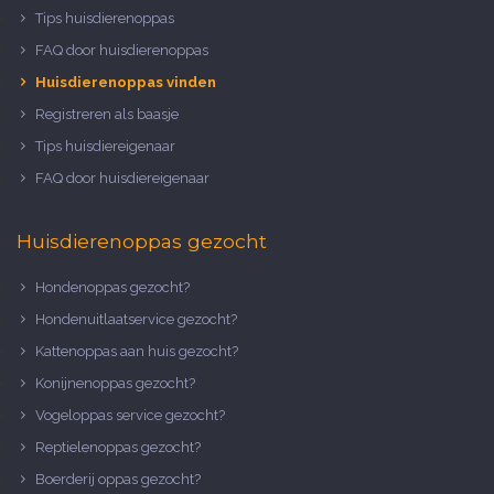
Tips huisdierenoppas
FAQ door huisdierenoppas
Huisdierenoppas vinden
Registreren als baasje
Tips huisdiereigenaar
FAQ door huisdiereigenaar
Huisdierenoppas gezocht
Hondenoppas gezocht?
Hondenuitlaatservice gezocht?
Kattenoppas aan huis gezocht?
Konijnenoppas gezocht?
Vogeloppas service gezocht?
Reptielenoppas gezocht?
Boerderij oppas gezocht?