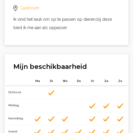
Castricum
Ik vind het leuk om op te passen op dieren,bij deze
bied ik me aan als oppasser
Mijn beschikbaarheid
Ma
Di
Wo
Do
Vr
Za
Zo
Ochtend
Middag
Namiddag
Avond