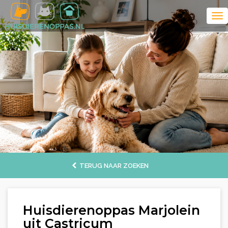
TERUG NAAR ZOEKEN
Huisdierenoppas Marjolein
uit Castricum