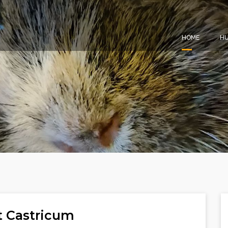
HOME
HU
t Castricum