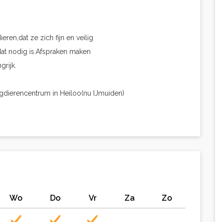
ren,dat ze zich fijn en veilig
 dat nodig is.Afspraken maken
grijk.
aagdierencentrum in Heiloo(nu IJmuiden)
Wo
Do
Vr
Za
Zo