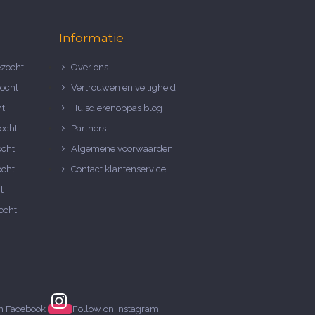
Informatie
zocht
Over ons
ocht
Vertrouwen en veiligheid
ht
Huisdierenoppas blog
ocht
Partners
ocht
Algemene voorwaarden
ocht
Contact klantenservice
t
ocht
on
Facebook
Follow on
Instagram