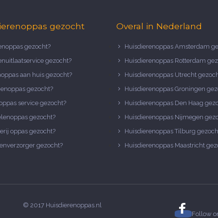
ierenoppas gezocht
Overal in Nederland
noppas gezocht?
Huisdierenoppas Amsterdam ge
nuitlaatservice gezocht?
Huisdierenoppas Rotterdam gez
noppas aan huis gezocht?
Huisdierenoppas Utrecht gezoc
nenoppas gezocht?
Huisdierenoppas Groningen gez
oppas service gezocht?
Huisdierenoppas Den Haag gez
elenoppas gezocht?
Huisdierenoppas Nijmegen gez
erij oppas gezocht?
Huisdierenoppas Tilburg gezoch
enverzorger gezocht?
Huisdierenoppas Maastricht gez
© 2017 Huisdierenoppas.nl
Follow 