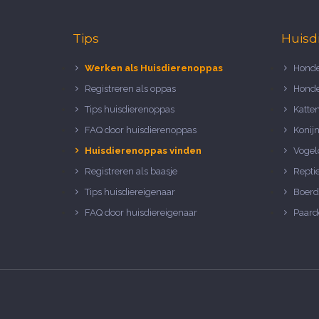
Tips
Huisd
Werken als Huisdierenoppas
Honde
Registreren als oppas
Honde
Tips huisdierenoppas
Katte
FAQ door huisdierenoppas
Konij
Huisdierenoppas vinden
Vogel
Registreren als baasje
Repti
Tips huisdiereigenaar
Boerd
FAQ door huisdiereigenaar
Paard