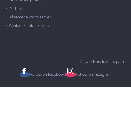
Huisdierenoppas blog
Partners
Algemene voorwaarden
Contact klantenservice
© 2017 Huisdierenoppas.nl
Follow on
Facebook
Follow on
Instagram