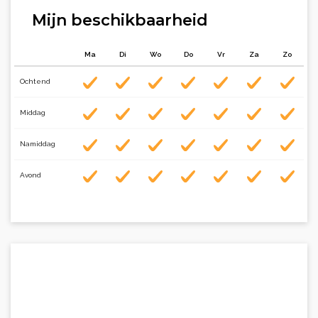
Mijn beschikbaarheid
Ma
Di
Wo
Do
Vr
Za
Zo
Ochtend
Middag
Namiddag
Avond