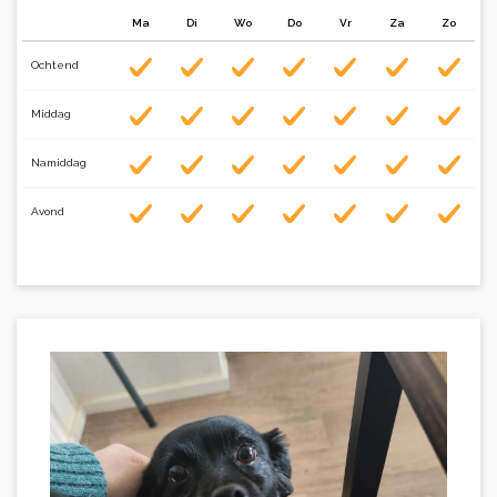
Ma
Di
Wo
Do
Vr
Za
Zo
Ochtend
Middag
Namiddag
Avond