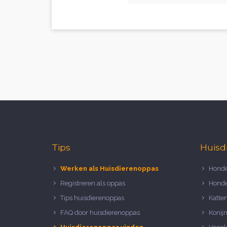
Tips
Huisd
Werken als Huisdierenoppas
Honde
Registreren als oppas
Honde
Tips huisdierenoppas
Katte
FAQ door huisdierenoppas
Konij