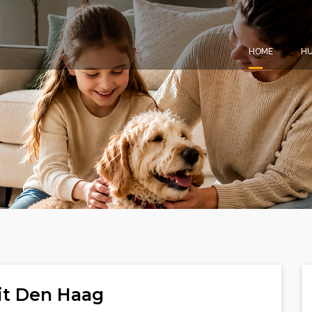
HOME
HU
it Den Haag