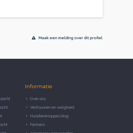
Maak een melding over dit profiel
Informatie
zocht
Over ons
ocht
Vertrouwen en veiligheid
ht
Huisdierenoppas blog
ocht
Partners