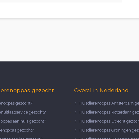
ierenoppas gezocht
Overal in Nederland
noppas gezocht?
Huisdierenoppas Amsterdam ge
nuitlaatservice gezocht?
Huisdierenoppas Rotterdam gez
noppas aan huis gezocht?
Huisdierenoppas Utrecht gezoc
nenoppas gezocht?
Huisdierenoppas Groningen gez