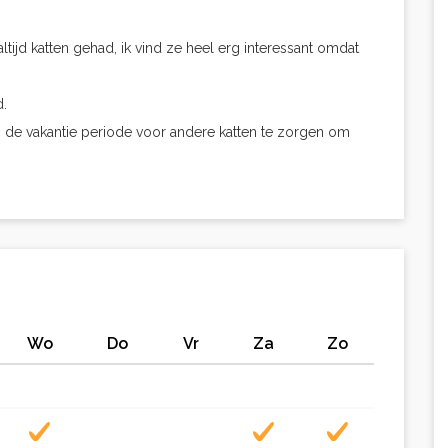
altijd katten gehad, ik vind ze heel erg interessant omdat
d.
n de vakantie periode voor andere katten te zorgen om
Wo
Do
Vr
Za
Zo