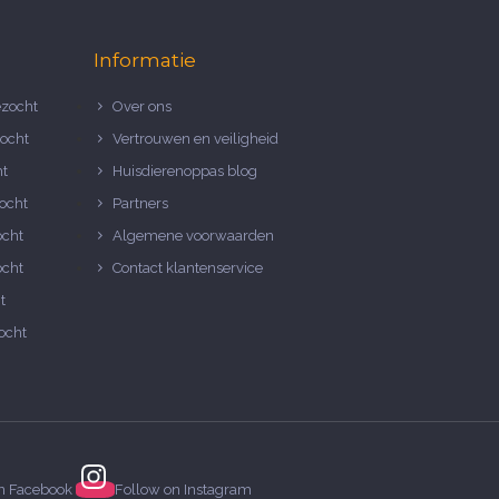
Informatie
zocht
Over ons
ocht
Vertrouwen en veiligheid
ht
Huisdierenoppas blog
ocht
Partners
ocht
Algemene voorwaarden
ocht
Contact klantenservice
t
ocht
on
Facebook
Follow on
Instagram