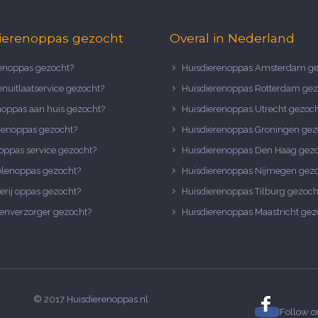
ierenoppas gezocht
Overal in Nederland
noppas gezocht?
Huisdierenoppas Amsterdam ge
nuitlaatservice gezocht?
Huisdierenoppas Rotterdam gez
noppas aan huis gezocht?
Huisdierenoppas Utrecht gezoc
nenoppas gezocht?
Huisdierenoppas Groningen gez
oppas service gezocht?
Huisdierenoppas Den Haag gez
elenoppas gezocht?
Huisdierenoppas Nijmegen gez
erij oppas gezocht?
Huisdierenoppas Tilburg gezoch
enverzorger gezocht?
Huisdierenoppas Maastricht gez
© 2017 Huisdierenoppas.nl
Follow 