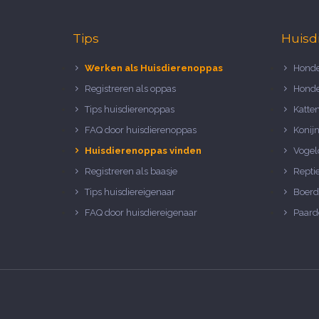
Tips
Huisd
Werken als Huisdierenoppas
Honde
Registreren als oppas
Honde
Tips huisdierenoppas
Katte
FAQ door huisdierenoppas
Konij
Huisdierenoppas vinden
Vogel
Registreren als baasje
Repti
Tips huisdiereigenaar
Boerd
FAQ door huisdiereigenaar
Paard