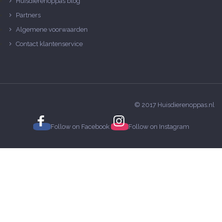
Huisdierenoppas blog
Partners
Algemene voorwaarden
Contact klantenservice
© 2017 Huisdierenoppas.nl
Follow on
Facebook
Follow on
Instagram