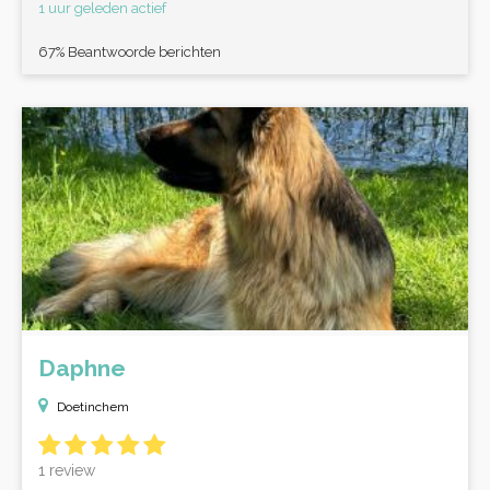
1 uur geleden actief
67% Beantwoorde berichten
Daphne
Doetinchem
1 review