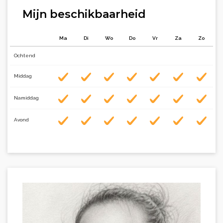
Mijn beschikbaarheid
Ma
Di
Wo
Do
Vr
Za
Zo
Ochtend
Middag
Namiddag
Avond