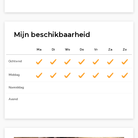
Mijn beschikbaarheid
Ma
Di
Wo
Do
Vr
Za
Zo
Ochtend
Middag
Namiddag
Avond