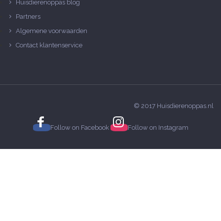
Huisdierenoppas blog
Partners
Algemene voorwaarden
Contact klantenservice
© 2017 Huisdierenoppas.nl
Follow on
Facebook
Follow on
Instagram