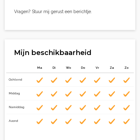
Vragen? Stuur mij gerust een berichtje.
Mijn beschikbaarheid
Ma
Di
Wo
Do
Vr
Za
Zo
Ochtend
Middag
Namiddag
Avond