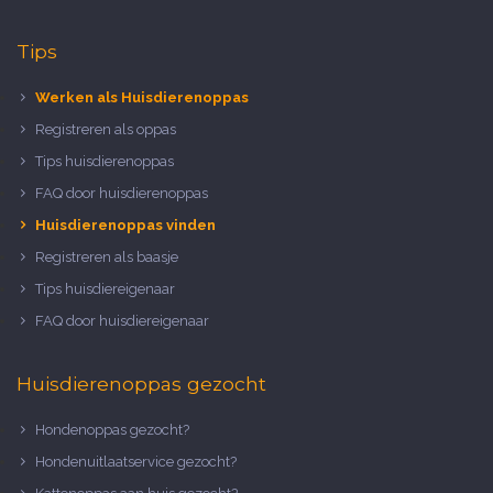
Tips
Werken als Huisdierenoppas
Registreren als oppas
Tips huisdierenoppas
FAQ door huisdierenoppas
Huisdierenoppas vinden
Registreren als baasje
Tips huisdiereigenaar
FAQ door huisdiereigenaar
Huisdierenoppas gezocht
Hondenoppas gezocht?
Hondenuitlaatservice gezocht?