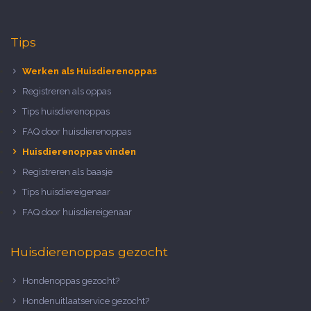
Tips
Werken als Huisdierenoppas
Registreren als oppas
Tips huisdierenoppas
FAQ door huisdierenoppas
Huisdierenoppas vinden
Registreren als baasje
Tips huisdiereigenaar
FAQ door huisdiereigenaar
Huisdierenoppas gezocht
Hondenoppas gezocht?
Hondenuitlaatservice gezocht?