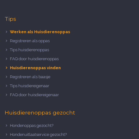
Tips
Werken als Huisdierenoppas
Registreren als oppas
Tips huisdierenoppas
FAQ door huisdierenoppas
Huisdierenoppas vinden
Registreren als baasje
Tips huisdiereigenaar
FAQ door huisdiereigenaar
Huisdierenoppas gezocht
Hondenoppas gezocht?
Hondenuitlaatservice gezocht?