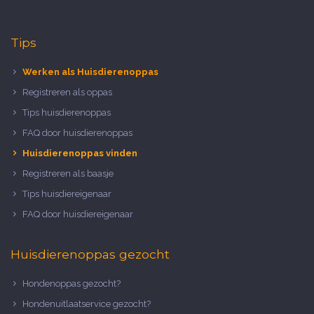
Tips
Werken als Huisdierenoppas
Registreren als oppas
Tips huisdierenoppas
FAQ door huisdierenoppas
Huisdierenoppas vinden
Registreren als baasje
Tips huisdiereigenaar
FAQ door huisdiereigenaar
Huisdierenoppas gezocht
Hondenoppas gezocht?
Hondenuitlaatservice gezocht?