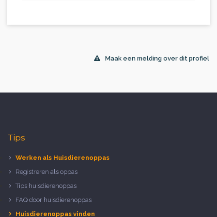
Maak een melding over dit profiel
Tips
Werken als Huisdierenoppas
Registreren als oppas
Tips huisdierenoppas
FAQ door huisdierenoppas
Huisdierenoppas vinden