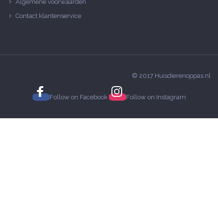
Algemene voorwaarden
Contact klantenservice
© 2017 Huisdierenoppas.nl
Follow on
Facebook
Follow on
Instagram