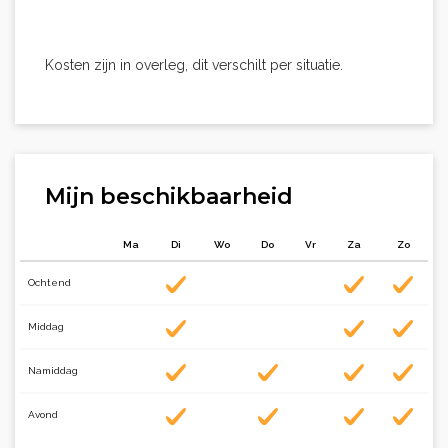
Kosten zijn in overleg, dit verschilt per situatie.
Mijn beschikbaarheid
Ma
Di
Wo
Do
Vr
Za
Zo
Ochtend
Middag
Namiddag
Avond