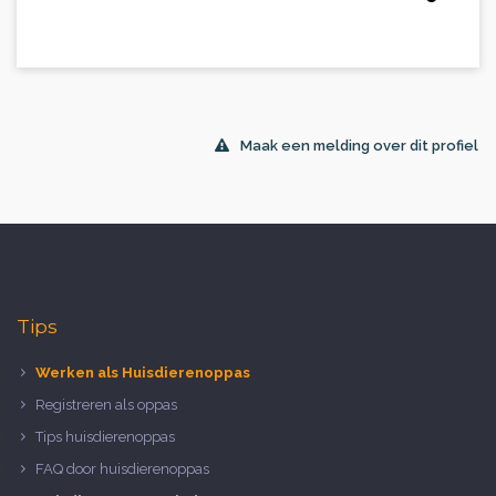
Maak een melding over dit profiel
Tips
Werken als Huisdierenoppas
Registreren als oppas
Tips huisdierenoppas
FAQ door huisdierenoppas