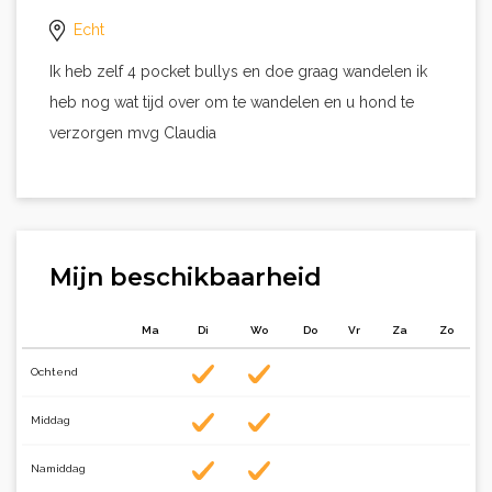
Echt
Ik heb zelf 4 pocket bullys en doe graag wandelen ik
heb nog wat tijd over om te wandelen en u hond te
verzorgen mvg Claudia
Mijn beschikbaarheid
Ma
Di
Wo
Do
Vr
Za
Zo
Ochtend
Middag
Namiddag