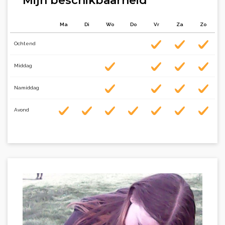
Mijn beschikbaarheid
Ma
Di
Wo
Do
Vr
Za
Zo
Ochtend
Middag
Namiddag
Avond