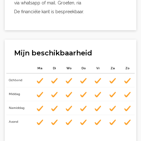
via whatsapp of mail. Groeten, ria
De financiële kant is bespreekbaar.
Mijn beschikbaarheid
Ma
Di
Wo
Do
Vr
Za
Zo
Ochtend
Middag
Namiddag
Avond