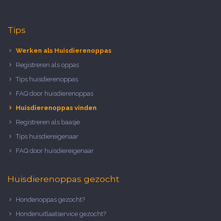
Tips
Werken als Huisdierenoppas
Registreren als oppas
Tips huisdierenoppas
FAQ door huisdierenoppas
Huisdierenoppas vinden
Registreren als baasje
Tips huisdiereigenaar
FAQ door huisdiereigenaar
Huisdierenoppas gezocht
Hondenoppas gezocht?
Hondenuitlaatservice gezocht?