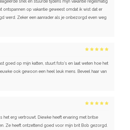
eageerde snel en stuurde tijdens mijn vakantie regelmatig
ht ontspannen op vakantie geweest omdat ik wist dat er
gd werd. Zeker een aanrader als je onbezorgd even weg
t goed op mijn katten, stuurt foto's en laat weten hoe het
 Dieuwke ook gewoon een heel leuk mens. Beveel haar van
s het erg vertrouwt. Diewke heeft ervaring met britse
ken. Ze heeft ontzettend goed voor mijn brit Bob gezorgd.