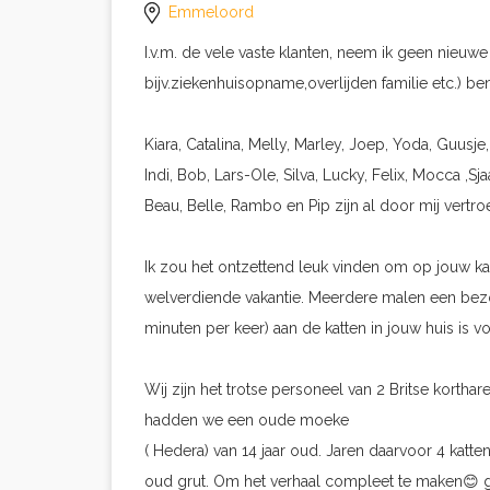
Emmeloord
I.v.m. de vele vaste klanten, neem ik geen nieuwe
bijv.ziekenhuisopname,overlijden familie etc.) be
Kiara, Catalina, Melly, Marley, Joep, Yoda, Guusje
Indi, Bob, Lars-Ole, Silva, Lucky, Felix, Mocca ,Sja
Beau, Belle, Rambo en Pip zijn al door mij vertro
Ik zou het ontzettend leuk vinden om op jouw ka
welverdiende vakantie. Meerdere malen een bez
minuten per keer) aan de katten in jouw huis is 
Wij zijn het trotse personeel van 2 Britse korth
hadden we een oude moeke
( Hedera) van 14 jaar oud. Jaren daarvoor 4 katt
oud grut. Om het verhaal compleet te maken😊 