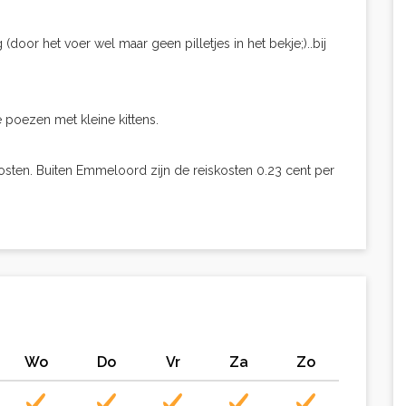
 (door het voer wel maar geen pilletjes in het bekje;)..bij
e poezen met kleine kittens.
sten. Buiten Emmeloord zijn de reiskosten 0.23 cent per
Wo
Do
Vr
Za
Zo