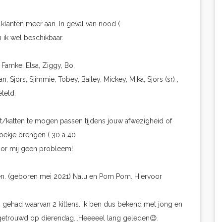
 klanten meer aan. In geval van nood (
n ik wel beschikbaar.
, Famke, Elsa, Ziggy, Bo,
an, Sjors, Sjimmie, Tobey, Bailey, Mickey, Mika, Sjors (sr) ,
eteld.
t/katten te mogen passen tijdens jouw afwezigheid of
oekje brengen ( 30 a 40
voor mij geen probleem!
aren. (geboren mei 2021) Nalu en Pom Pom. Hiervoor
en gehad waarvan 2 kittens. Ik ben dus bekend met jong en
getrouwd op dierendag...Heeeeel lang geleden😉.