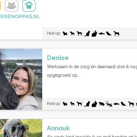
Past op:
Denise
Werkzaam in de zorg en daarnaast doe ik nog 
opgegroeid op...
Past op:
Annouk