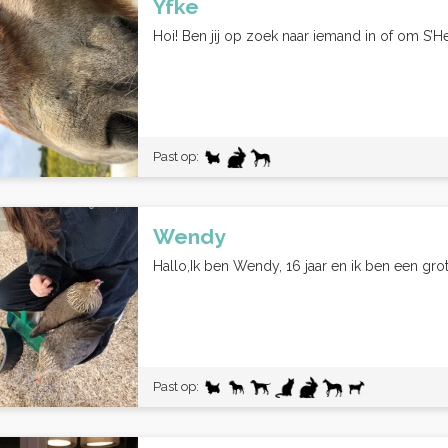
Yfke
Hoi! Ben jij op zoek naar iemand in of om S’
Past op:
Wendy
Hallo,Ik ben Wendy, 16 jaar en ik ben een grote
Past op: