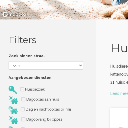
Filters
Hu
Zoek binnen straal
Huisdier
kattenopv
Aangeboden diensten
21 huisdi
Huisbezoek
Lees mee
Dagoppas aan huis
Dag en nacht oppas bij mij
Dagopvang bij oppas