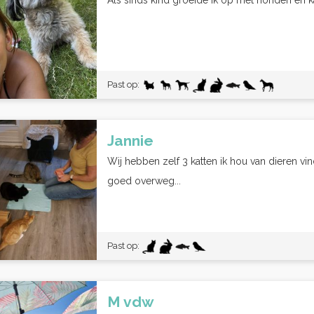
Als sinds kind groeide ik op met honden en ka
Past op:
Jannie
Wij hebben zelf 3 katten ik hou van dieren v
goed overweg...
Past op:
M vdw