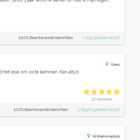
tten. Sinds 3 jaar woon ik samen en heb ik mijn eigen...
100% Beantwoorde berichten
1 dag geleden actief
Goes
ind het leuk om ze te kammen .Kan altyd
12 reviews
100% Beantwoorde berichten
3 dagen geleden actief
Wilhelminadorp