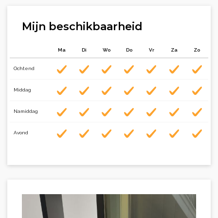
Mijn beschikbaarheid
Ma
Di
Wo
Do
Vr
Za
Zo
Ochtend
Middag
Namiddag
Avond