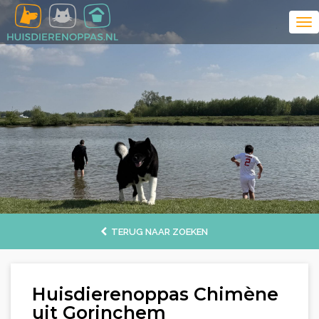
TERUG NAAR ZOEKEN
Huisdierenoppas Chimène
uit Gorinchem