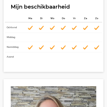
Mijn beschikbaarheid
Ma
Di
Wo
Do
Vr
Za
Zo
Ochtend
Middag
Namiddag
Avond